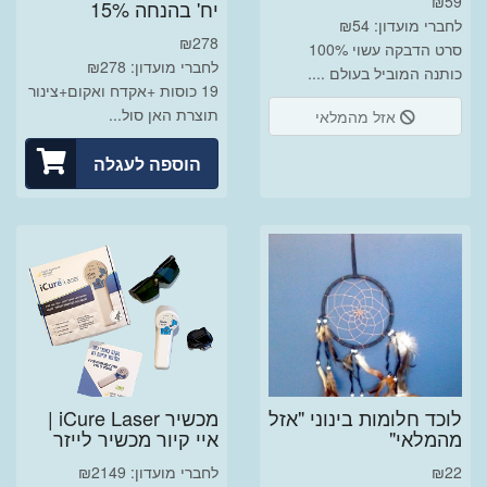
₪
59
יח' בהנחה 15%
לחברי מועדון: ₪54
₪
278
סרט הדבקה עשוי 100%
לחברי מועדון: ₪278
כותנה המוביל בעולם ....
19 כוסות +אקדח ואקום+צינור
תוצרת האן סול...
אזל מהמלאי
הוספה לעגלה
לוכד חלומות בינוני "אזל
מכשיר iCure Laser |
מהמלאי"
איי קיור מכשיר לייזר
22
₪
לחברי מועדון: ₪2149