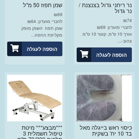
נר ריחני גדול בצנצנת /
שמן תפוז 50 מ"ל
נר גדול
₪
69
₪
74
לחברי מועדון: ₪64
לחברי מועדון: ₪69
שמן תפוז השמן מופק
אורך 10 ס"מ, קוטר 10 ס"מ
מקליפת התפוז...
צהוב-...
הוספה לעגלה
הוספה לעגלה
כיסוי ראש בייגלה מאל
***מבצע*** מיטת
בד 10 יח' בשקית
טיפול חשמלית 3