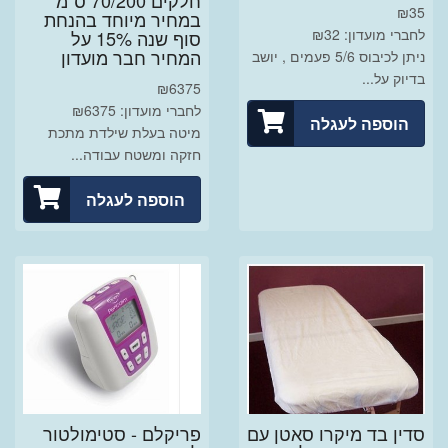
חלקים 70/200 ס"מ
₪
35
במחיר מיוחד בהנחת
לחברי מועדון: ₪32
סוף שנה 15% על
המחיר חבר מועדון
ניתן לכיבוס 5/6 פעמים , יושב
בדיוק על...
₪
6375
לחברי מועדון: ₪6375
הוספה לעגלה
מיטה בעלת שילדת מתכת
חזקה ומשטח עבודה...
הוספה לעגלה
סדין בד מיקרו סאטן עם
פריקלם - סטימולטור