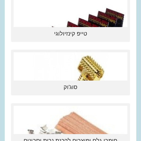
טייפ קינזיולוגי
סוג'וק
חומרי גלם ומוצרים להכנת נרות וסבונים