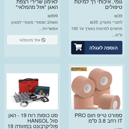
גומי, איכותי רך למיטת
לאימון שרירי רצפת
טיפולים
האגן *אזל מהמלאי*
₪
899
₪
39
לחברי מועדון: ₪35
משולב סנסורי מוטורי למגוון
מתאים למיטות באורך עד 190
אפשריות...
ס"מ...
אזל מהמלאי
הוספה לעגלה
ספורט טייפ חום PRO
סט כוסות רוח 19 - האן
IT רחב 3.8 ס"מ
סול HANSOL
פוליקרבונט במזוודה 19