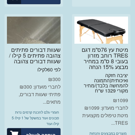
מיטת עץ 76ס"מ דגם
שעוות דבורים פתיתים
TRES רוחב מזרון
צהובה פתיתים 5 קילו /
בעובי 8 ס"מ במחיר
שעוות דבורים צהובה
מבצע 15% הנחה
לפי 60לקילו
יציבה חזקה
₪
300
ואיכותית(התמונה
להמחשה בלבד)/מחיר
לחברי מועדון: ₪300
מקורי 1329 ש"ח
פתיתי שעוות דבורים,
₪
1099
מתאים...
לחברי מועדון: ₪1099
חומרי גלם להכנת קרמים נרות
מיטת טיפולים מקצועית
סבונים ועוד במשקל של 1 קילו 5
TRES...
קילו ועוד
מוצרים במבצעים והנחות