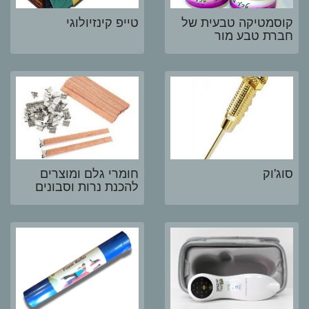
קוסמטיקה טבעית של
טייפ קינזיולוגי
חברת טבע מור
סוג'וק
חומרי גלם ומוצרים
להכנת נרות וסבונים