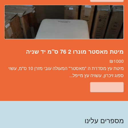
מיטת מאסטר מונרו 2 76 ס"מ יד שניה
₪
1000
מיטת עץ מסדרת ה "מאסטר" המעולה עובי מזרן 10 ס"מ, עשוי
ספוג זיכרון, עשויה עץ מייפל...
אזל מהמלאי
מספרים עלינו