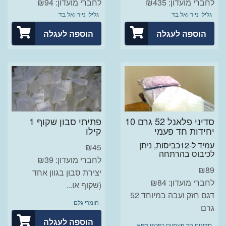
לחברי מועדון: ₪435
לחברי מועדון: ₪94
גלילי נייר ואל בד
גלילי נייר ואל בד
הוספה לעגלה
הוספה לעגלה
סדיני פלאנל 52 גרם 10
פתיתי סבון שקוף 1
יחידות חד פעמי
קילו
עמיד ל-12כביסות, ניתן
₪
45
לכיבוס בהרתחה
לחברי מועדון: ₪39
₪
89
יצירת סבון בגוון אחד
לחברי מועדון: ₪84
(שקוף או...
דגם חזק ועבה במיוחד 52
חומרי גלם
גרם
הוספה לעגלה
סדינים חד פעמיים כפכפי ספא