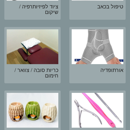
טיפול בכאב
ציוד לפיזיותרפיה /
שיקום
אורתופדיה
כריות סובה / צוואר /
חימום