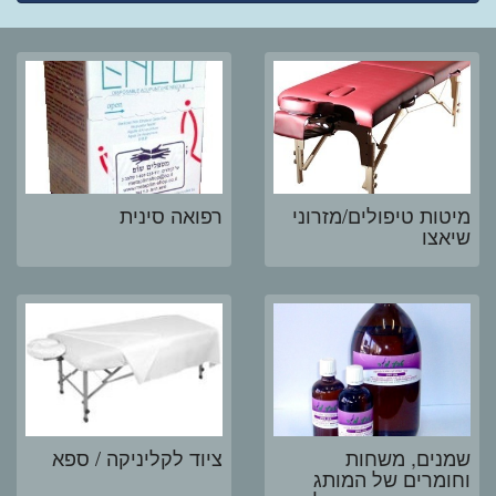
מיטות טיפולים/מזרוני
רפואה סינית
שיאצו
שמנים, משחות
ציוד לקליניקה / ספא
וחומרים של המותג