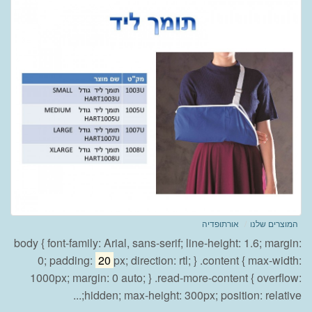
המוצרים שלנו
אורתופדיה
body { font-family: Arial, sans-serif; line-height: 1.6; margin:
0; padding:
20
px; direction: rtl; } .content { max-width:
1000px; margin: 0 auto; } .read-more-content { overflow:
hidden; max-height: 300px; position: relative;...