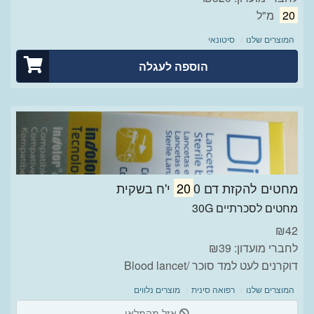
20
מ"ל
המוצרים שלנו
סיטונאי
הוספה לעגלה
מחטים להקזת דם
0 י'ח בשקית
20
מחטים לסכרתיים 30G
₪
42
לחברי מועדון: ₪39
דוקרנים לעט למד סוכר /Blood lancet
המוצרים שלנו
רפואה סינית
מוצרים נלווים
אזל מהמלאי