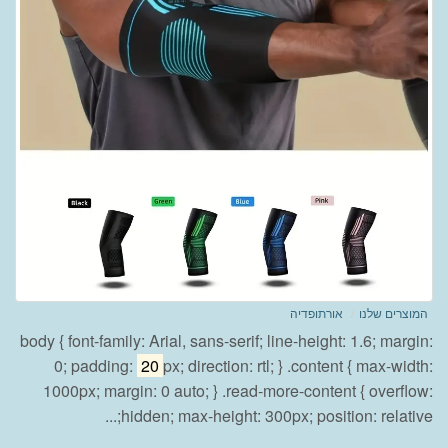
המוצרים שלנו
אורתופדיה
body { font-family: Arial, sans-serif; line-height: 1.6; margin:
0; padding:
20
px; direction: rtl; } .content { max-width:
1000px; margin: 0 auto; } .read-more-content { overflow:
hidden; max-height: 300px; position: relative;...