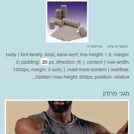
המוצרים שלנו
אורתופדיה
body { font-family: Arial, sans-serif; line-height: 1.6; margin:
0; padding:
20
px; direction: rtl; } .content { max-width:
1000px; margin: 0 auto; } .read-more-content { overflow:
hidden; max-height: 300px; position: relative;...
מגני מרפק