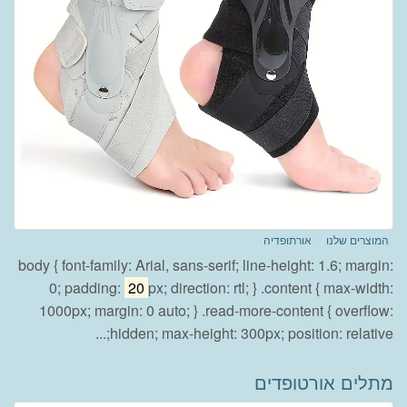
המוצרים שלנו
אורתופדיה
body { font-family: Arial, sans-serif; line-height: 1.6; margin:
0; padding:
20
px; direction: rtl; } .content { max-width:
1000px; margin: 0 auto; } .read-more-content { overflow:
hidden; max-height: 300px; position: relative;...
מתלים אורטופדים