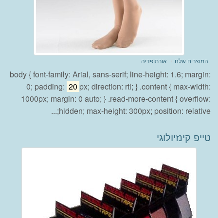
המוצרים שלנו
אורתופדיה
body { font-family: Arial, sans-serif; line-height: 1.6; margin:
0; padding:
20
px; direction: rtl; } .content { max-width:
1000px; margin: 0 auto; } .read-more-content { overflow:
hidden; max-height: 300px; position: relative;...
טייפ קינזיולוגי