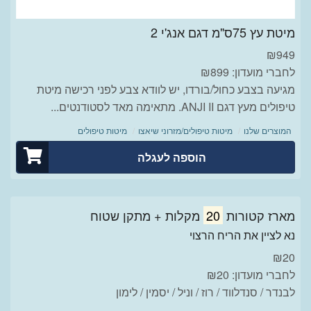
מיטת עץ 75ס"מ דגם אנג'י 2
₪
949
לחברי מועדון: ₪899
מגיעה בצבע כחול/בורדו, יש לוודא צבע לפני רכישה מיטת
טיפולים מעץ דגם ANJI II. מתאימה מאד לסטודנטים...
המוצרים שלנו
מיטות טיפולים/מזרוני שיאצו
מיטות טיפולים
הוספה לעגלה
מארז קטורות
20
מקלות + מתקן שטוח
נא לציין את הריח הרצוי
₪
20
לחברי מועדון: ₪20
לבנדר / סנדלווד / רוז / וניל / יסמין / לימון