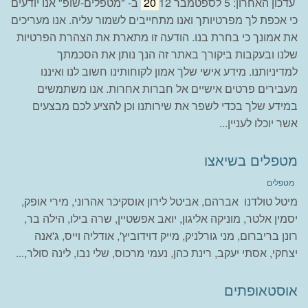
עדכון האחרון: 5 לספטמבר
20
12 ב- "מטפלים-שופ" אנו יודעים
כי אכפת לך מפרטיותך ואנו מתחייבים לשמור עליה. אנו מעריכים
את אמונך כי בחרת בנו. הודעה זו מתארת את הצהרת הפרטיות
שלנו ובעקבות ביקורך באתר זה הנך נותן את הסכמתך
למדיניותנו. מידע אישי שלך אמון לקוחותינו חשוב לנו ואיננו
מעבירים פרטים אישיים אל חברות אחרות. אנו משתמשים
במידע שלך בכדי לשפר את שירותנו וכן להציע לכם מבצעים
אשר יוכלו לעניין...
מטפלים בשיאצו
מטפלים
מיטל טולדנו אברהם, אביטל לירון אוסקיכר אהרוני, מירי אופק,
יסמין אלטר, מוניקה אליגון, יואב אפשטיין, שרה בילו, הילה בר,
רונן בריברום, מני גורלניק, מייק דוידוביץ', אודליה וייס, ג'אנה
יצחקי, אסתי יעקב, רינת כהן, נעמי מרכוס, שלי נבו, לינה סולר,...
אוסטאופתים