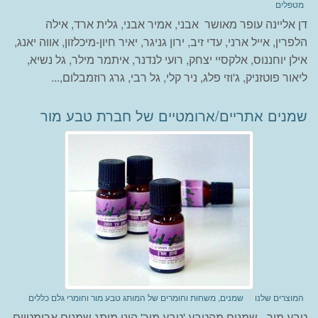
מטפלים
דן אליינה עופר מאושר אבני, אמיר אבני, גלית ארד, אילה
הלפרין, אייל ארני, עדי זיב, ירון גניגר, יאיר חיון-מיכלזון, אווה יאנג,
אילן יוחננוס, אלקסיי יצחק, רועי לנדנר, איתמר מילר, גל נשיא,
ליאור פוטזניק, ג'וזי פלג, ניר קלי, גל רבי, גרג רוזמבלום,...
שמנים אתריים/ארומטיים של חברת טבע מור
המוצרים שלנו
שמנים, משחות וחומרים של המותג טבע מור וחומרי גלם כללים
טבע מור - שמנים מהטבע 'טבע מור' הינו מותג שמנים ארומטיים