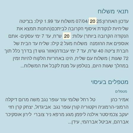
תנאי משלוח
עדכון האחרון:07/04/
20
25 משלוח עד 1.99 קילו: בצ'יטה
שליחיות לנקודת איסוף הקרובה לביתכם(החנות תמצא את
הנקודה הקרובה ביותר) עלות:
20
ש"ח, עד 7 ימי עסקים- אתם
אוספים את ההזמנה משלוח מעל 2 קילו: שליח עד הבית של
חברת צ'יטה 40 ש"ח, עד 7 ימי עבודה(אזור גוש דן בדרך כלל תוך
72 שעות ) משלוח עם שליח, הינו באחריות הלקוח להיות זמין
במהלך שעות היום, בטלפון על מנת לקבל את המשלוח...
מטפלים בעיסוי
מטפלים
אמיר כהן טל רחל שלומי עזר עופר נגב משה מרום דיקלה
הרמוני-הרמוניה ויקטוריה קורן עופר נגב אביגדול, יצחק קרן חזי
יעקב צכמיסטר אילנה ליפמן מגע מרפא ניר צוברי לירון אוסקיכר
אברהם, אביטל אברהמי, עידן...