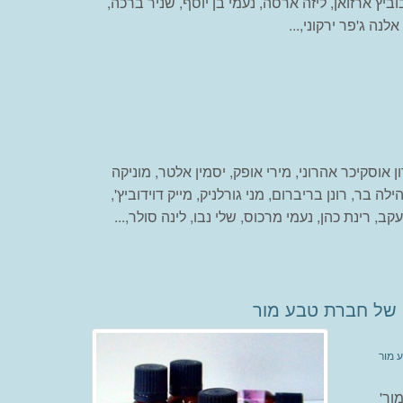
וביץ ארזואן, ליזה ארסה, נעמי בן יוסף, שניר ברכה,
לנה ג'פר ירקוני,...
 אוסקיכר אהרוני, מירי אופק, יסמין אלטר, מוניקה
ילה בר, רונן בריברום, מני גורלניק, מייק דוידוביץ',
עקב, רינת כהן, נעמי מרכוס, שלי נבו, לינה סולר,...
 של חברת טבע מור
 מור
ור'