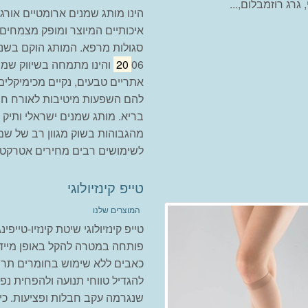
, גרג רוזמבלום,...
הינו מותג שמנים ארומטיים אורגנ
איכותיים המיוצר ומופק מצמחים
סגולות מרפא. המותג הוקם בשנ
20
06 והינו מתמחה בשיווק שמנ
אתריים טבעים, נקיים מכימיקלים
להם השפעות מיטיבות לאורח חי
בריא. מותג שמנים ישראלי ותיק 
מהגבוהות בשוק מגוון רב של שמ
לשימושים רבים מחירים אטרקטי
טייפ קינזיולוגי
המוצרים שלנו
טייפ קינזיולוגי שיטת קינזיו-טייפינג
פותחה במטרה להקל באופן מיידי
כאבים ללא שימוש בחומרים תרו
להגדיל טווחי תנועה ולהפחית נפ
שנגרמה עקב חבלות ופציעות. כיו