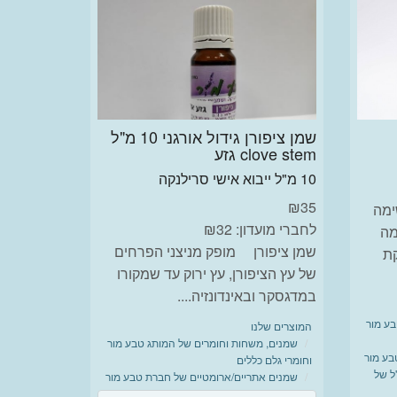
שמן ציפורן גידול אורגני 10 מ"ל
clove stem גזע
10 מ"ל ייבוא אישי סרילנקה
₪
35
ימה
לחברי מועדון: ₪32
מה
שמן ציפורן מופק מניצני הפרחים
קת
של עץ הציפורן, עץ ירוק עד שמקורו
במדגסקר ובאינדונזיה....
בע מור
המוצרים שלנו
שמנים, משחות וחומרים של המותג טבע מור
בע מור
וחומרי גלם כללים
/ארומטים בגודל 10 מ"ל של
שמנים אתריים/ארומטיים של חברת טבע מור