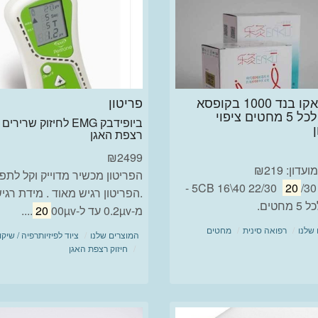
מחטי אקו בנד 1000 בקופסא
פריטון
מוליך לכל 5 מחטים ציפוי
ביופידבק EMG לחיזוק שרירי
רצפת האגן
₪
2499
דון: ₪219
הפריטון מכשיר מדוייק וקל לתפ
/30 22/30 40\16 5CB -
20
.הפריטון רגיש מאוד . מידת רגי
חטים.
מ-0.2µv עד ל-
00µv....
20
שלנו
רפואה סינית
מחטים
המוצרים שלנו
ציוד לפיזיותרפיה / שיקו
חיזוק רצפת האגן