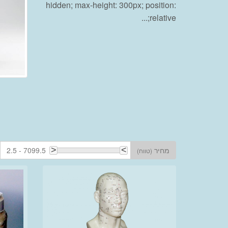
hidden; max-height: 300px; position:
relative;...
מחיר
2.5 - 7099.5
(טווח)