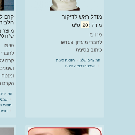
מודל ראש לדיקור
חלבית
מידה :
20
ס"מ
₪
119
ש"ח 70 ש"ח לאחר הנחה
לחברי מועדון: ₪109
₪
99
כיתוב בסינית
לחברי מוע
קרם על
המוצרים שלנו
רפואה סינית
דגמים לרפואה סינית
ושמנים 
ומנטה א
הקרם נע
המוצרים 
שמנים
וחומרי ג
חומרי