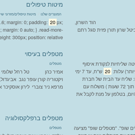
מיטות טיפולים
המוצרים שלנו
מיטות טיפולים/מזרוני שי
מרפא הוד השרון,
px;
20
 1.6; margin: 0; padding:
אביטל שרון תורן פזית סגל רתם
x; margin: 0 auto; } .read-more-
ht: 300px; position: relative;...
מטפלים בעיסוי
1.9 קילו: בצ'יטה שליחיות לנקודת איסוף
מטפלים
תר) עלות:
20
ש"ח, עד 7 ימי
אמיר כהן טל רחל שלומי עזר 
ם אוספים את ההזמנה משלוח מעל 2 קילו: שליח עד הבית של חברת
ויקטוריה קורן עופר נגב אביגדול
צ'יטה 40 ש"ח, עד 7 ימי עבודה(אזור גוש דן בדרך כלל תוך 72 שעות ) משלוח עם
מרפא ניר צוברי לירון אוסקיכר א
יום, בטלפון על מנת לקבל את
מטפלים ברפלקסולוגיה
לים שופ". "מטפלים שופ" מציעה
מטפלים