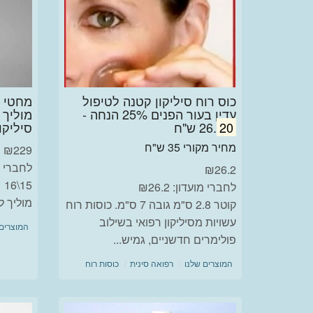
כוס רוח סיליקון קטנה לטיפול
עדין בעור הפנים 25% הנחה -
20
26.
ש"ח
סיליקון
מחיר מקורי 35 ש"ח
₪
229
לחברי מוע
₪
26.2
15\16
לחברי מועדון: ₪26.2
מוליך לכל 5 מ
קוטר 2.8 ס"מ גובה 7 ס"מ. כוסות רוח
עשויות מסיליקון רפואי בשילוב
המוצרים 
פולימרים חדשניים, גמיש...
המוצרים שלנו
רפואה סינית
כוסות רוח