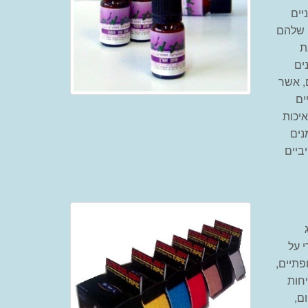
יים
 שלהם
ת
ים
, אשר
ים
איכות
נים
ביים
 על
פתיים,
יחות
ם,