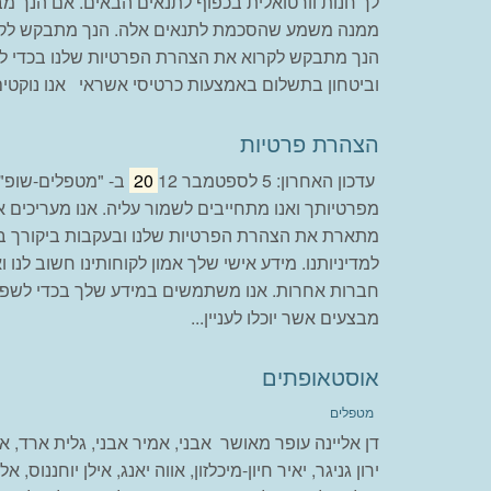
לך חנות וורטואלית בכפוף לתנאים הבאים. אם הנך מ
ממנה משמע שהסכמת לתנאים אלה. הנך מתבקש לקר
הנך מתבקש לקרוא את הצהרת הפרטיות שלנו בכדי לה
וביטחון בתשלום באמצעות כרטיסי אשראי אנו נוקטים
הצהרת פרטיות
עדכון האחרון: 5 לספטמבר
20
12 ב- "מטפלים-שופ"
מפרטיותך ואנו מתחייבים לשמור עליה. אנו מעריכים את
מתארת את הצהרת הפרטיות שלנו ובעקבות ביקורך ב
למדיניותנו. מידע אישי שלך אמון לקוחותינו חשוב לנו 
חברות אחרות. אנו משתמשים במידע שלך בכדי לשפר א
מבצעים אשר יוכלו לעניין...
אוסטאופתים
מטפלים
דן אליינה עופר מאושר אבני, אמיר אבני, גלית ארד, אילה
ירון גניגר, יאיר חיון-מיכלזון, אווה יאנג, אילן יוחננוס, 