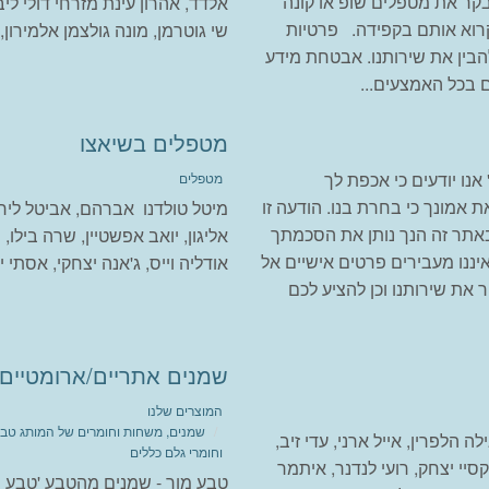
בקר את מטפלים שופ או קונה
אלדד, אהרון עינת מזרחי דולי ליב
וא אותם בקפידה. פרטיות
שי גוטרמן, מונה גולצמן אלמירון, א
בין את שירותנו. אבטחת מידע
 בכל האמצעים...
מטפלים בשיאצו
 אנו יודעים כי אכפת לך
מטפלים
 אמונך כי בחרת בנו. הודעה זו
מיטל טולדנו אברהם, אביטל לירון
אתר זה הנך נותן את הסכמתך
אליגון, יואב אפשטיין, שרה בילו, ה
ואיננו מעבירים פרטים אישיים אל
אודליה וייס, ג'אנה יצחקי, אסתי י
ת שירותנו וכן להציע לכם
שמנים אתריים/ארומטיים
המוצרים שלנו
שמנים, משחות וחומרים של המותג טבע
 הלפרין, אייל ארני, עדי זיב,
וחומרי גלם כללים
אלקסיי יצחק, רועי לנדנר, איתמר
טבע מור - שמנים מהטבע 'טבע מ