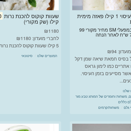
קרם לעיסוי 1 קילו פאזה מימית
שעוות קוקוס להכנת נרות
0
קילו (שק מקורי)
מיוצר במפעלי SM מחיר מקורי 99
₪
1180
לחברי מועדון: ₪1180
5 קילו שעוות קוקוס להכנת נרות
דון: ₪94
המוצרים שלנו
סיטונאי
 בסיס חמאת שיאה שמן דקל
אתריים כמו לימון גראס
שר מסייעים בזמן העיסוי.
ים...
שלנו
, משחות וחומרים של המותג טבע מור
לם כללים
 גלם
משחות/קרמים