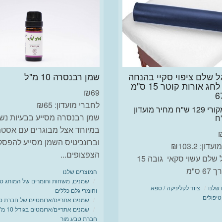
ל שלם ציפוי סקיי בהנחה
שמן רבנסרה 10 מ"ל
% לחג אורות קוטר 15 ס"מ
₪
69
לחברי מועדון: ₪65
מחיר מקורי 129 ש"ח מחיר מועדון
שמן רבנסרה מסייע בבעיות נש
במיוחד אצל מבוגרים עם אסט
וברונכיטיס השמן מסייע להפס
ון: ₪103.2
הצפצופים...
כרית גל שלם עשוי סקאי גובה 15
 ס"מ
המוצרים שלנו
שמנים, משחות וחומרים של המותג ט
שלנו
ציוד לקליניקה / ספא
וחומרי גלם כללים
טיפולים
שמנים אתריים/ארומטיים של חברת ט
שמנים אתריים
חברת טבע מור