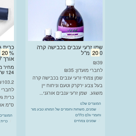
שמן זרעי ענבים בכבישה קרה
כרית ג
0 מ"ל
20
20
אורך 67
₪
39
לחברי מועדון: ₪35
124 ש"ח
שמן צמחי זרעי ענבים בכבישה קרה
₪
103.2
בעל צבע ירקרק וטעם וניחוח יין
לחברי מועד
משגע. שמן זרעי ענבים אורגני...
המוצרים שלנו
ס"מ אורך 67
שמנים, משחות וחומרים של המותג טבע מור
וחומרי גלם כללים
המוצרים 
שמנים צמחיים
כרית 