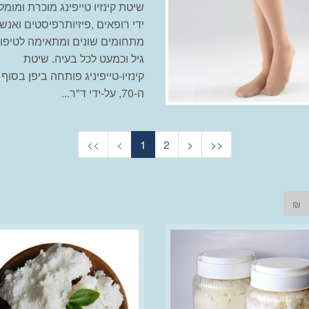
שיטת קינזיו טייפינג מוכרת ומומ
ידי רופאים ,פיזיותרפיסטים ואנשי
מתחומים שונים ומתאימה לטיפול
גיל וכמעט לכל בעיה. שיטת
קינזיו-טייפיניג פותחה ביפן בסוף
ה-70, על-ידי ד"ר...
<<
<
1
2
>
>>
₪