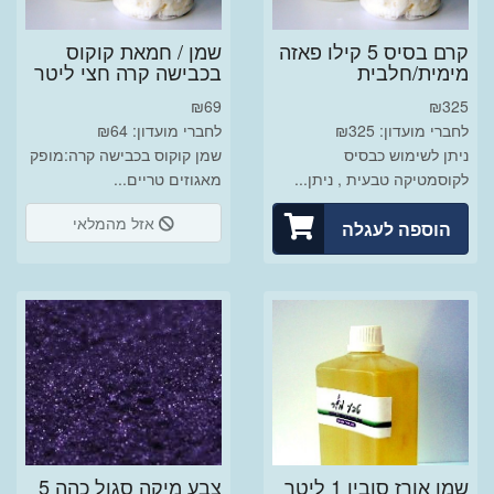
קרם בסיס 5 קילו פאזה
שמן / חמאת קוקוס
מימית/חלבית
בכבישה קרה חצי ליטר
₪
69
₪
325
לחברי מועדון: ₪325
לחברי מועדון: ₪64
ניתן לשימוש כבסיס
שמן קוקוס בכבישה קרה:מופק
לקוסמטיקה טבעית , ניתן...
מאגוזים טריים...
אזל מהמלאי
הוספה לעגלה
שמן אורז סובין 1 ליטר
צבע מיקה סגול כהה 5