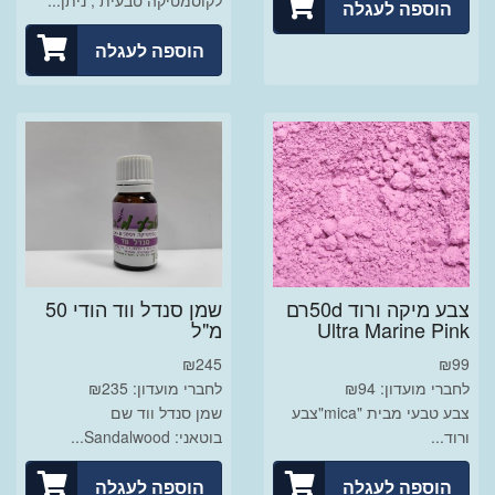
לקוסמטיקה טבעית , ניתן...
הוספה לעגלה
הוספה לעגלה
צבע מיקה ורוד 50dרם
שמן סנדל ווד הודי 50
Ultra Marine Pink
מ"ל
₪
245
₪
99
לחברי מועדון: ₪94
לחברי מועדון: ₪235
צבע טבעי מבית "mica"צבע
שמן סנדל ווד שם
ורוד...
בוטאני: Sandalwood...
הוספה לעגלה
הוספה לעגלה