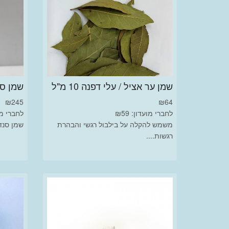
שמן ער אציל / עלי דפנה 10 מ"ל
שמן סנדל
₪
245
₪
64
לחברי מועדון: ₪59
לחברי מועד
משמש להקלה על בילבול רגשי והבהרת
שמן סנדל ווד
רגשות....