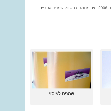
'טבע מור' הינו מותג שמנים ארומטיים אורגניים איכותיים המיוצר ומופק מצמחים שלהם סגולות מרפא. המותג הוקם בשנת 2006 והינו מתמחה בשיווק שמנים אתריים
שמנים לעיסוי