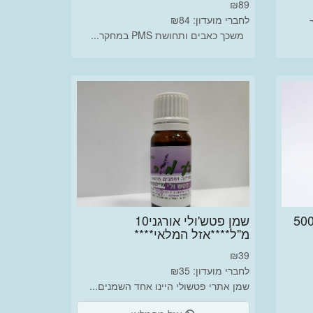
₪
89
לחברי מועדון: ₪84
משכך כאבים ותחושת PMS במחקר...
ן עשב לימון/למון גראס 500
שמן פטש'ולי אורגני10
מ"ל****אזל המלאי****
₪
39
לחברי מועדון: ₪35
שמן אתרי פטשולי היינו אחד השמנים...