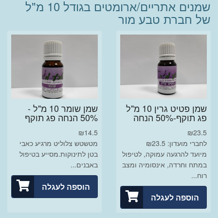
שמנים אתריים/ארומטים בגודל 10 מ"ל
של חברת טבע מור
שמן פטיט גרין 10 מ"ל
שמן שומר 10 מ"ל -
פג תוקף-50% הנחה
50% הנחה פג תוקף
₪
14.5
₪
23.5
לחברי מועדון: ₪23.5
מטשטש צלוליט מרגיע כאבי
מיועד להרגעה עמוקה, לטיפול
בטן לתינוקות.מסייע בטיפול
במתח וחרדה, אינסומיה ומצב
באבנים...
רוח...
הוספה לעגלה
הוספה לעגלה