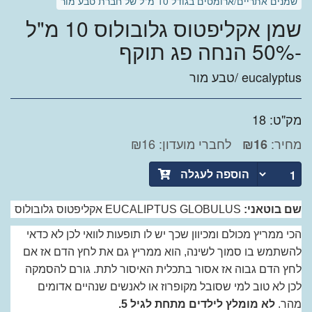
שמנים אתריים/ארומטים בגודל 10 מ"ל של חברת טבע מור
שמן אקליפטוס גלובולוס 10 מ"ל
-50% הנחה פג תוקף
eucalyptus /טבע מור
מק"ט: 18
מחיר:
לחברי מועדון: ₪16
₪
16
הוספה לעגלה
שם בוטאני:
EUCALIPTUS GLOBULUS אקליפטוס גלובולוס
הכי ממריץ מכולם ומכיוון שכך יש לו תופעות לוואי לכן לא כדאי
להשתמש בו סמוך לשינה, הוא ממריץ גם את לחץ הדם אז אם
לחץ הדם גבוה אז אסור בתכלית האיסור לתת. גורם להסמקה
לכן לא טוב למי שסובל מקופרוז או לאנשים שנהיים אדומים
מהר.
לא מומלץ לילדים מתחת לגיל 5.