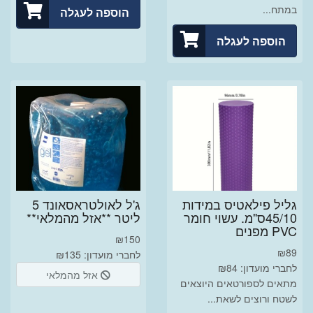
במתח...
הוספה לעגלה
הוספה לעגלה
גליל פילאטיס במידות
ג'ל לאולטראסאונד 5
45/10ס"מ. עשוי חומר
ליטר **אזל מהמלאי**
PVC מפנים
₪
150
₪
89
לחברי מועדון: ₪135
לחברי מועדון: ₪84
אזל מהמלאי
מתאים לספורטאים היוצאים
לשטח ורוצים לשאת...