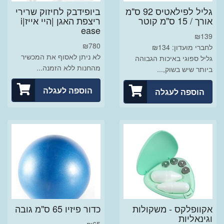
גליל לפילאטיס 92 ס"מ
ביופידבק לחיזוק שרירי
אורך / 15 ס"מ קוטר
ריצפת האגן |היי אייז|i
ease
₪
139
₪
780
לחברי מועדון: ₪134
לא ניתן לאסוף את המכשיר
גליל ספוגי באיכות הגבוהה
מהחנות ללא הזמנה...
ביותר שיש בשוק,...
הוספה לעגלה
הוספה לעגלה
אקוופלקס - משקולות
כדור פיזיו 65 ס"מ גובה
וגינאליות