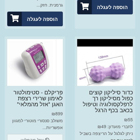
גרמנית. חזק...
הוספה לעגלה
הוספה לעגלה
כדור סיליקון קוצים
פריקלם - סטימולטור
כפול מסיליקון רך
לאימון שרירי רצפת
לרפלקסולוגיה וטיפול
האגן *אזל מהמלאי*
בכאב בכף הרגל
₪
899
₪
55
משולב סנסורי מוטורי למגוון
לחברי מועדון: ₪49
אפשריות...
ניתן לגלגל על הריצפה בשביל
אזל מהמלאי