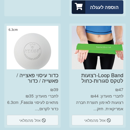
הוספה לעגלה
Loop Band-רצועות
כדור עיסוי פאצייה /
לטקס סגורות-כחול
פאשייה / כדור
₪
39
₪
47
לחברי מועדון: ₪44
לחברי מועדון: ₪35
רצועות לאימון תוצרת חברה
מתאים לעיסוי 6.3cm ,Fascia
אמריקאית. חזק...
כדור לקרוס,...
אזל מהמלאי
אזל מהמלאי