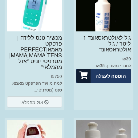
ג'ל לאולטראסאונד 1
מכשיר טנס ללידה |
ליטר / ג'ל
פרפקט
אולטראסאונד
מאמא|PERFECT
MAMAֻ|MAMA TENS|
₪
39
מטרניטי יוניט *אזל
לחברי מועדון: ₪35
מהמלאי*
הוספה לעגלה
₪
750
למה מיועד הפרפקט מאמא
טנס (מטרניטי...
אזל מהמלאי