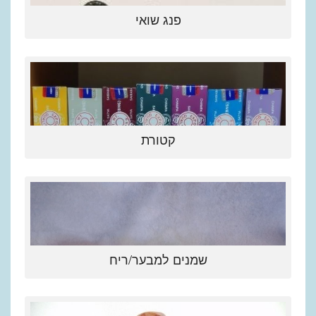
פנג שואי
קטורת
שמנים למבער/ריח