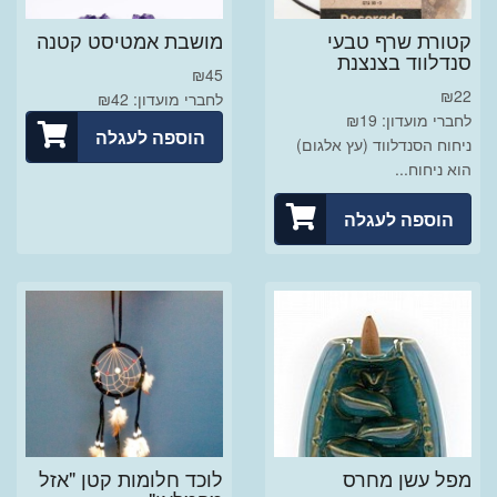
קטורת שרף טבעי
מושבת אמטיסט קטנה
סנדלווד בצנצנת
₪
45
₪
22
לחברי מועדון: ₪42
לחברי מועדון: ₪19
הוספה לעגלה
ניחוח הסנדלווד (עץ אלגום)
הוא ניחוח...
הוספה לעגלה
מפל עשן מחרס
לוכד חלומות קטן "אזל