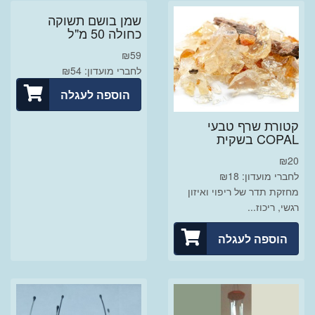
שמן בושם תשוקה
כחולה 50 מ"ל
₪
59
לחברי מועדון: ₪54
הוספה לעגלה
קטורת שרף טבעי
COPAL בשקית
₪
20
לחברי מועדון: ₪18
מחזקת תדר של ריפוי ואיזון
רגשי, ריכוז...
הוספה לעגלה