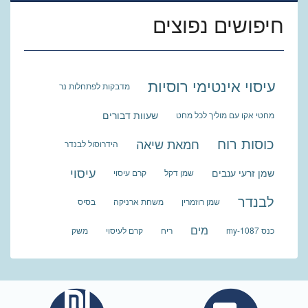
חיפושים נפוצים
עיסוי אינטימי רוסיות
מדבקות לפתחלות נר
שעוות דבורים
מחטי אקו עם מוליך לכל מחט
כוסות רוח
חמאת שיאה
הידרוסול לבנדר
עיסוי
שמן זרעי ענבים
שמן דקל
קרם עיסוי
לבנדר
שמן רוזמרין
משחת ארניקה
בסיס
מים
כנס my-1087
ריח
קרם לעיסוי
משק