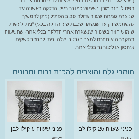
(שלא יגע בדפנות הכלי) והוסיפו שעווה עד שתכסה את רוב
הפתיל והנר מוכן. *שימוש כמו נר רגיל, הדלקה ראשונה עד
שנוצרת גומחת שעווה גדולה סביב הפתיל (ניתן להמשיך
להשתמש רק עד שנשאר שכבת שעווה דקה בכלי) *ניתן לעשות
שימוש חוזר בשעווה שנשארה אחרי הדלקה בכלי אחר- שהשעווה
תתקרר היא חוזרת למצב הגרגירי שלה- ניתן להחזיר לשקית
איחסון או ליצור נר בכלי אחר.
חומרי גלם ומוצרים להכנת נרות וסבונים
פניני שעווה 25 קילו לבן
פניני שעווה 5 קילו לבן
₪
225
₪
767