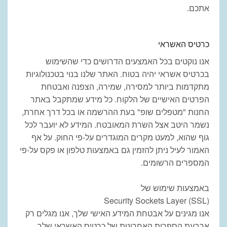
אתכם.
כרטיס האשראי
אנו
נוקטים
בכל האמצעים הדרושים כדי
שהשימוש
בכרטיס אשראי יהיה בטוח. האתר
שלנו בנוי בטכנולוגיות
מתקדמות ביותר
למסירה, שמירה, הצפנה ואבטחת
הפרטים
האישיים של הלקוח. כל מידע שמתקבל
באתר
החנות "מטפלים שופ" בעת ההרשמה או
בכל דרך אחרת,
נשמר היטב אצל השרת
המאובטח. המידע לא יועבר לכל
גוף שהוא
,
למעט מקרים המוגדרים על-פי החוק. על
אף
האמור לעיל ניתן להזמין גם באמצעות
טלפון או פקס על-פי
המספרים
הרשומים.
באמצעות שימוש של
Security Sockets Layer (SSL)
אנו מגינים
על אבטחת המידע האישי שלך, אנו מגלים רק
ארבעת הספרות האחרונות של כרטיס
האשראי שלך